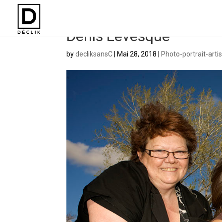
Denis Levesque
by
decliksansC
|
Mai 28, 2018
|
Photo-portrait-arti